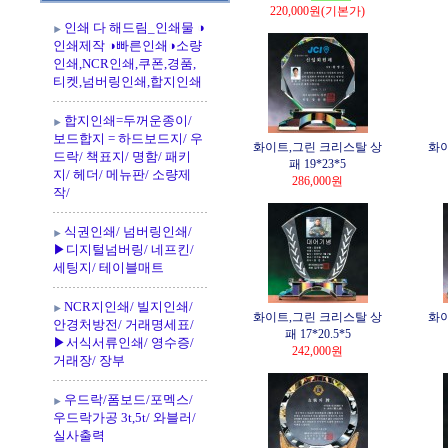
220,000원
(기본가)
인쇄 다 해드림_인쇄물 ◑
인쇄제작 ◑빠른인쇄◑소량
인쇄,NCR인쇄,쿠폰,경품,
티켓,넘버링인쇄,합지인쇄
합지인쇄=두꺼운종이/
보드합지 = 하드보드지/ 우
화이트,그린 크리스탈 상
화이
드락/ 책표지/ 명함/ 패키
패 19*23*5
지/ 헤더/ 메뉴판/ 소량제
286,000원
작/
식권인쇄/ 넘버링인쇄/
▶디지털넘버링/ 네프킨/
세팅지/ 테이블매트
NCR지인쇄/ 빌지인쇄/
화이트,그린 크리스탈 상
화이
안경처방전/ 거래명세표/
패 17*20.5*5
▶서식서류인쇄/ 영수증/
242,000원
거래장/ 장부
우드락/폼보드/포멕스/
우드락가공 3t,5t/ 와블러/
실사출력