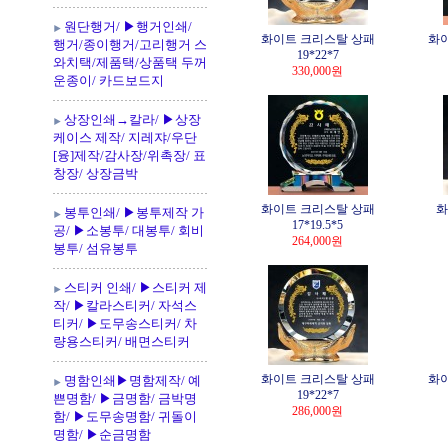
원단행거/ ▶행거인쇄/
화이트 크리스탈 상패
화이
행거/종이행거/고리행거 스
19*22*7
와치택/제품택/상품택 두꺼
330,000원
운종이/ 카드보드지
상장인쇄→칼라/ ▶상장
케이스 제작/ 지레쟈/우단
[융]제작/감사장/위촉장/ 표
창장/ 상장금박
화이트 크리스탈 상패
화
봉투인쇄/ ▶봉투제작 가
17*19.5*5
공/ ▶소봉투/ 대봉투/ 회비
264,000원
봉투/ 섬유봉투
스티커 인쇄/ ▶스티커 제
작/ ▶칼라스티커/ 자석스
티커/ ▶도무송스티커/ 차
량용스티커/ 배면스티커
화이트 크리스탈 상패
화이
명함인쇄▶명함제작/ 예
19*22*7
쁜명함/ ▶금명함/ 금박명
286,000원
함/ ▶도무송명함/ 귀돌이
명함/ ▶순금명함