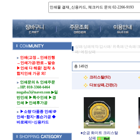
상패/상패제작/감사패/ 위촉패/근속패/크
패/ 에칭상패
인쇄(교정→인쇄진행
→인쇄가공/완료→발송
총 149건
▶인쇄 다 해줌! 접착 ＆
합지인쇄 가공 외!
크리스탈(92)
인쇄문의 & 인쇄주문
다보상패,간판(2)
→HP. 010-3360-6464
nugaba3@naver.com ▶일
반인쇄 ▶특수인쇄 ▶경
인쇄 ▶인쇄후가공
▶소량 다품종 인쇄/＠
인쇄+합지+톰슨가공 ◆
바로페이=신용카드
♠순금 화이트 크리스탈
화
상패