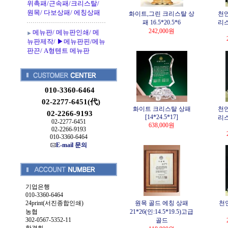
위촉패/근속패/크리스탈/
원목/ 다보상패/ 에칭상패
화이트,그린 크리스탈 상
천연
패 16.5*20.5*6
리스
242,000원
메뉴판/ 메뉴판인쇄/ 메
뉴판제작/ ▶메뉴판핀/메뉴
판끈/ A형텐트 메뉴판
010-3360-6464
02-2277-6451(代)
화이트 크리스탈 상패
천연
02-2266-9193
[14*24.5*17]
리스
02-2277-6451
638,000원
02-2266-9193
010-3360-6464
E-mail 문의
기업은행
010-3360-6464
24print(서진종합인쇄)
원목 골드 에칭 상패
천
농협
21*26(인:14.5*19.5)고급
302-0567-5352-11
골드