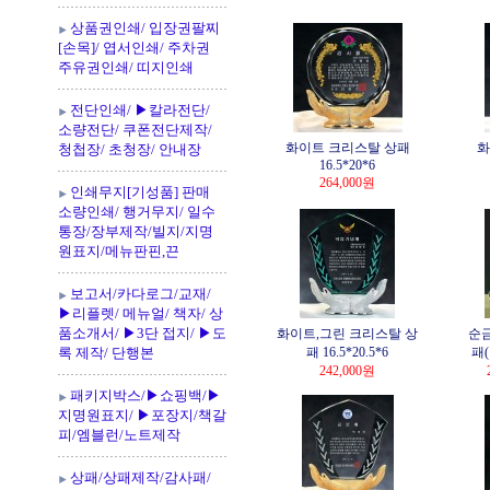
상품권인쇄/ 입장권팔찌
[손목]/ 엽서인쇄/ 주차권
주유권인쇄/ 띠지인쇄
전단인쇄/ ▶칼라전단/
소량전단/ 쿠폰전단제작/
화이트 크리스탈 상패
화
청첩장/ 초청장/ 안내장
16.5*20*6
264,000원
인쇄무지[기성품] 판매
소량인쇄/ 행거무지/ 일수
통장/장부제작/빌지/지명
원표지/메뉴판핀,끈
보고서/카다로그/교재/
▶리플렛/ 메뉴얼/ 책자/ 상
품소개서/ ▶3단 접지/ ▶도
화이트,그린 크리스탈 상
순금
록 제작/ 단행본
패 16.5*20.5*6
패(
242,000원
패키지박스/▶쇼핑백/▶
지명원표지/ ▶포장지/책갈
피/엠블런/노트제작
상패/상패제작/감사패/