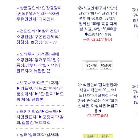
상품권인쇄/ 입장권팔찌
②-식권인쇄/구내식당식
③
[손목]/ 엽서인쇄/ 주차권
권인쇄/회사식권인쇄/식
구
권제작-80모조 [72*37]-
주유권인쇄/ 띠지인쇄
회
절취선-100장 묶음 떡제
(
본 식권_수량: 50,000장
전단인쇄/ ▶칼라전단/
◆소량제작 가능
소량전단/ 쿠폰전단제작/
문의 02-2277-6451
청첩장/ 초청장/ 안내장
인쇄무지[기성품] 판매
소량인쇄/ 행거무지/ 일수
통장/장부제작/빌지/지명
원표지/메뉴판핀,끈
보고서/카다로그/교재/
④-식권인쇄/간식권인쇄/
⑤
▶리플렛/ 메뉴얼/ 책자/ 상
식권제작인쇄 80모 먹1
구
품소개서/ ▶3단 접지/ ▶도
도 [135*50] 절취선[색지
회
록 제작/ 단행본
가공]뜯어쓰는 식권/절취
(
선식권=미싱식권 ▶참고
용◀
패키지박스/▶쇼핑백/▶
02-2277-6451
지명원표지/ ▶포장지/책갈
피/엠블런/노트제작
상패/상패제작/감사패/