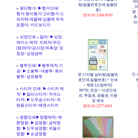
ⓐ
링(일렬번호인쇄,일렬번
_1
원단행거/ ▶행거인쇄/
호)
량 
행거/종이행거/고리행거 스
문의 02-2266-9193
추
와치택/제품택/상품택 두꺼
인
운종이/ 카드보드지
상장인쇄→칼라/ ▶상장
케이스 제작/ 지레쟈/우단
[융]제작/감사장/위촉장/ 표
창장/ 상장금박
봉투인쇄/ ▶봉투제작 가
공/ ▶소봉투/ 대봉투/ 회비
ⓓ 디지털 넘버링(일렬번
① 
봉투/ 섬유봉투
호인쇄,일렬번호) + 인쇄
+ 제본 [소량제작]
스티커 인쇄/ ▶스티커 제
90*50_천장 = 식권인쇄
작/ ▶칼라스티커/ 자석스
외, 추첨권, 경품권, 이용
티커/ ▶도무송스티커/ 차
권 제작
량용스티커/ 배면스티커
문의 02-2277-6451
명함인쇄▶명함제작/ 예
쁜명함/ ▶금명함/ 금박명
함/ ▶도무송명함/ 귀돌이
명함/ ▶순금명함