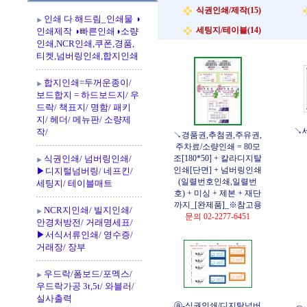
식권인쇄/제작(15)
인쇄 다 해드림_인쇄물 ◑
세팅지/테이블(14)
인쇄제작 ◑빠른인쇄◑소량
인쇄,NCR인쇄,쿠폰,경품,
티켓,넘버링인쇄,합지인쇄
합지인쇄=두꺼운종이/
보드합지 = 하드보드지/ 우
드락/ 책표지/ 명함/ 패키
지/ 헤더/ 메뉴판/ 소량제
↘
작/
↘경품권,추첨권,주유권,
주차료/소량인쇄 = 80모
식권인쇄/ 넘버링인쇄/
조[180*50] + 칼라디지탈
인쇄[단면] + 넘버링인쇄
▶디지털넘버링/ 네프킨/
(일렬번호인쇄,일렬번
세팅지/ 테이블매트
호) + 미싱 + 제본 + 재단
까지_[완제품]_※참고용
NCR지인쇄/ 빌지인쇄/
문의 02-2277-6451
안경처방전/ 거래명세표/
▶서식서류인쇄/ 영수증/
거래장/ 장부
우드락/폼보드/포멕스/
우드락가공 3t,5t/ 와블러/
실사출력
ⓐ-식권인쇄/디지탈넘버