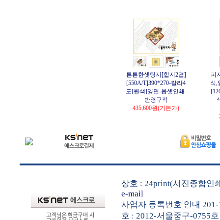
튼튼한셋팅지[합지2겹]
피
[550A/T]390*270-칼라4
식,
도[원색]양면-옵셋인쇄-
[1
반영구적
435,600원
(기본가)
상호 : 24print(서진종합
e-mail
사업자 등록번호 안내 201-1
호 : 2012-서울중구-0755호