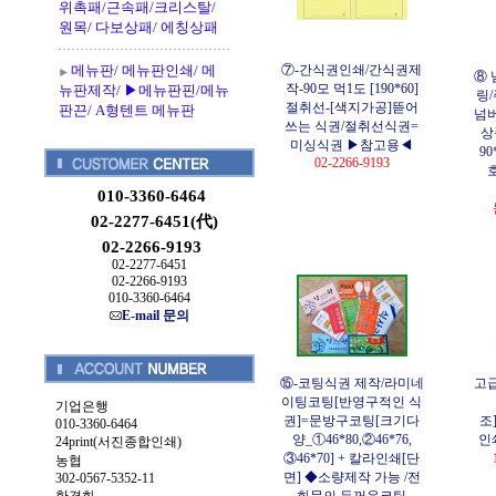
위촉패/근속패/크리스탈/
원목/ 다보상패/ 에칭상패
메뉴판/ 메뉴판인쇄/ 메
⑦-간식권인쇄/간식권제
⑧ 
작-90모 먹1도 [190*60]
뉴판제작/ ▶메뉴판핀/메뉴
링
절취선-[색지가공]뜯어
판끈/ A형텐트 메뉴판
넘버
쓰는 식권/절취선식권=
상
미싱식권 ▶참고용◀
9
02-2266-9193
010-3360-6464
02-2277-6451(代)
02-2266-9193
02-2277-6451
02-2266-9193
010-3360-6464
E-mail 문의
⑮-코팅식권 제작/라미네
고급
이팅코팅[반영구적인 식
기업은행
권]=문방구코팅[크기다
조]
010-3360-6464
양_①46*80,②46*76,
인쇄
24print(서진종합인쇄)
③46*70] + 칼라인쇄[단
농협
면] ◆소량제작 가능 /전
302-0567-5352-11