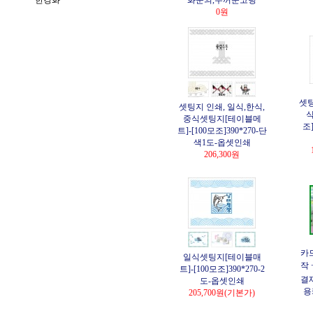
한경화
화문의,두꺼운코팅
0원
셋팅
셋팅지 인쇄, 일식,한식,
식
중식셋팅지[테이블메
조]
트]-[100모조]390*270-단
색1도-옵셋인쇄
206,300원
카
일식셋팅지[테이블매
작 
트]-[100모조]390*270-2
결재
도-옵셋인쇄
용
205,700원
(기본가)