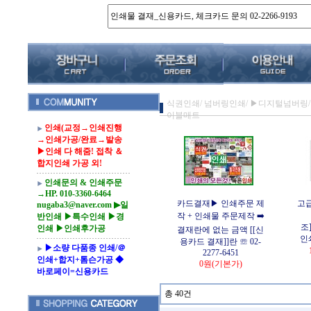
식권인쇄/ 넘버링인쇄/ ▶디지털넘버링/ 
이블매트
인쇄(교정→인쇄진행
→인쇄가공/완료→발송
▶인쇄 다 해줌! 접착 ＆
합지인쇄 가공 외!
인쇄문의 & 인쇄주문
→HP. 010-3360-6464
카드결재▶ 인쇄주문 제
고급
nugaba3@naver.com ▶일
작 + 인쇄물 주문제작 ➡️
반인쇄 ▶특수인쇄 ▶경
조]
인쇄 ▶인쇄후가공
결재란에 없는 금액 [[신
인쇄
용카드 결재]]란 ☏ 02-
▶소량 다품종 인쇄/＠
2277-6451
인쇄+합지+톰슨가공 ◆
0원
(기본가)
바로페이=신용카드
총 40건