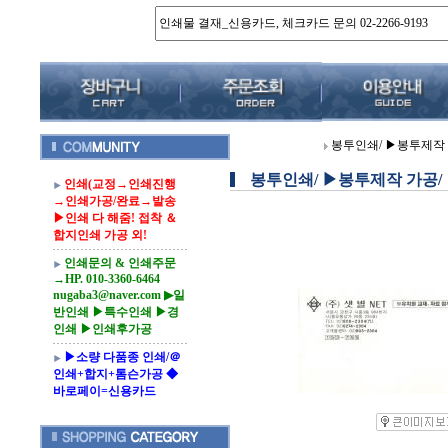
봉투인쇄/ ▶봉투제작 
봉투인쇄/ ▶봉투제작 가공/
인쇄(교정→인쇄진행
→인쇄가공/완료→발송
▶인쇄 다 해줌! 접착 ＆
합지인쇄 가공 외!
인쇄문의 & 인쇄주문
→HP. 010-3360-6464
nugaba3@naver.com ▶일
반인쇄 ▶특수인쇄 ▶경
인쇄 ▶인쇄후가공
▶소량 다품종 인쇄/＠
인쇄+합지+톰슨가공 ◆
바로페이=신용카드