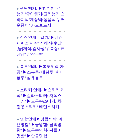
원단행거/ ▶행거인쇄/
행거/종이행거/고리행거 스
와치택/제품택/상품택 두꺼
운종이/ 카드보드지
상장인쇄→칼라/ ▶상장
케이스 제작/ 지레쟈/우단
[융]제작/감사장/위촉장/ 표
창장/ 상장금박
봉투인쇄/ ▶봉투제작 가
공/ ▶소봉투/ 대봉투/ 회비
봉투/ 섬유봉투
스티커 인쇄/ ▶스티커 제
작/ ▶칼라스티커/ 자석스
티커/ ▶도무송스티커/ 차
량용스티커/ 배면스티커
명함인쇄▶명함제작/ 예
쁜명함/ ▶금명함/ 금박명
함/ ▶도무송명함/ 귀돌이
명함/ ▶순금명함