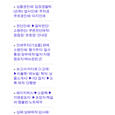
상품권인쇄/ 입장권팔찌
[손목]/ 엽서인쇄/ 주차권
주유권인쇄/ 띠지인쇄
전단인쇄/ ▶칼라전단/
소량전단/ 쿠폰전단제작/
청첩장/ 초청장/ 안내장
인쇄무지[기성품] 판매
소량인쇄/ 행거무지/ 일수
통장/장부제작/빌지/지명
원표지/메뉴판핀,끈
보고서/카다로그/교재/
▶리플렛/ 메뉴얼/ 책자/ 상
품소개서/ ▶3단 접지/ ▶도
록 제작/ 단행본
패키지박스/▶쇼핑백/▶
지명원표지/ ▶포장지/책갈
피/엠블런/노트제작
상패/상패제작/감사패/