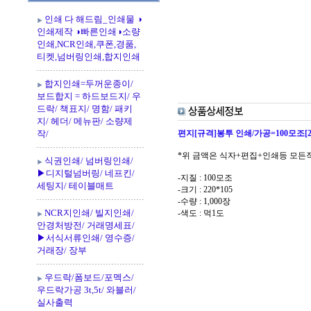
인쇄 다 해드림_인쇄물 ◑
인쇄제작 ◑빠른인쇄◑소량
인쇄,NCR인쇄,쿠폰,경품,
티켓,넘버링인쇄,합지인쇄
합지인쇄=두꺼운종이/
보드합지 = 하드보드지/ 우
드락/ 책표지/ 명함/ 패키
지/ 헤더/ 메뉴판/ 소량제
작/
편지[규격]봉투 인쇄/가공=100모조[22
*위 금액은 식자+편집+인쇄등 모든
식권인쇄/ 넘버링인쇄/
▶디지털넘버링/ 네프킨/
-지질 : 100모조
세팅지/ 테이블매트
-크기 : 220*105
-수량 : 1,000장
NCR지인쇄/ 빌지인쇄/
-색도 : 먹1도
안경처방전/ 거래명세표/
▶서식서류인쇄/ 영수증/
거래장/ 장부
우드락/폼보드/포멕스/
우드락가공 3t,5t/ 와블러/
실사출력